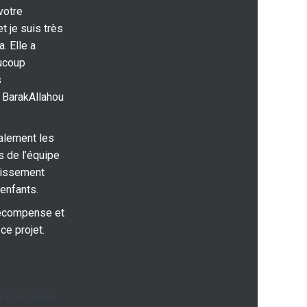
votre
t je suis très
. Elle a
ucoup
s
 BarakAllahou
alement les
 de l’équipe
tissement
enfants.
récompense et
ce projet.
e Gouchène