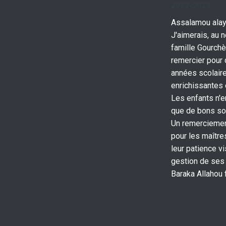
2022-2024
Assalamou ala
J'aimerais, au 
famille Gourchè
remercier pour 
années scolair
enrichissantes 
Les enfants n'e
que de bons so
Un remerciemen
pour les maître
leur patience vi
gestion de ses 
Baraka Allahou