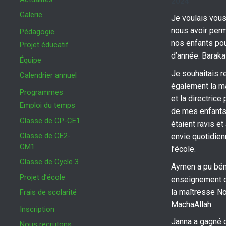
2024
Galerie
Je voulais vous
nous avoir perm
Pédagogie
nos enfants po
Projet éducatif
d’année. Baraka
Équipe
Je souhaitais r
Calendrier annuel
également la m
Programmes
et la directrice 
Emploi du temps
de mes enfants
Classe de CP-CE1
étaient ravis et
Classe de CE2-
envie quotidienn
CM1
l’école.
Classe de Cycle 3
Aymen a pu béné
Projet d’école
enseignement d
la maîtresse N
Frais de scolarité
MachaAllah.
Inscription
Janna a gagné 
Nous recrutons