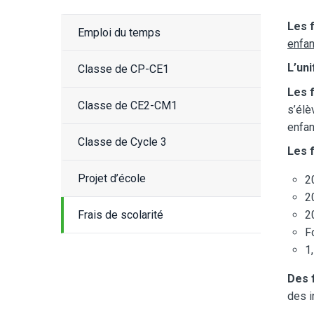
Les f
Emploi du temps
enfan
L’un
Classe de CP-CE1
Les f
Classe de CE2-CM1
s’élè
enfan
Classe de Cycle 3
Les f
Projet d’école
2
2
Frais de scolarité
2
F
1
Des 
des i