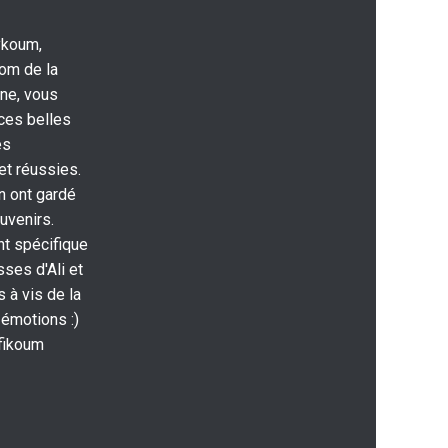
ykoum,
nom de la
ne, vous
ces belles
es
et réussies.
n ont gardé
uvenirs.
t spécifique
sses d'Ali et
s à vis de la
émotions :)
 fikoum