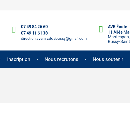
07 49 84 26 60
AVB École
11 Allée M
07 49 11 61 38
Montespan,
direction.avenirvaldebussy@gmail.com
Bussy-Sain
Inscription
Nous recrutons
Nous soutenir