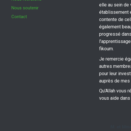
elle au sein de 
Nous soutenir
établissement e
Contact
contente de cela
également bea
progressé dan
l’apprentissage
fikoum.
Je remercie ég
autres membres
pour leur inves
auprès de mes 
Qu’Allah vous 
vous aide dans 
M. et Mm