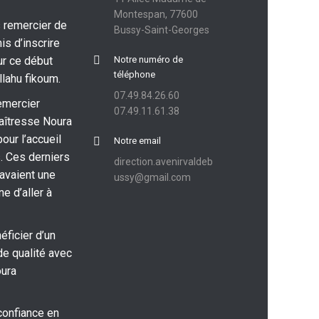
Montespan, 77600
 remercier de
Bussy-Saint-Georges
is d’inscrire
ur ce début
Notre numéro de
téléphone
llahu fikoum.
07.49.84.26.60
emercier
07.49.11.61.38
aîtresse Noura
pour l’accueil
Notre email
. Ces derniers
direction.avenirvaldeb
 avaient une
ussy@gmail.com
e d’aller à
ficier d’un
e qualité avec
oura
confiance en