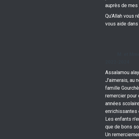
auprès de mes 
Qu’Allah vous 
vous aide dans 
M. et Mm
2022-2024
Assalamou ala
J'aimerais, au 
famille Gourchè
remercier pour 
années scolair
enrichissantes 
Les enfants n'e
que de bons so
Un remerciemen