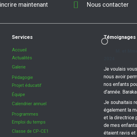
p
o
m
'incrire maintenant
Nous contacter
p
k
Services
Témoignages
Accueil
M. et Mme
Actualités
2024
Galerie
Je voulais vous
nous avoir perm
Pédagogie
nos enfants po
Projet éducatif
d’année. Baraka
Équipe
Je souhaitais r
Calendrier annuel
également la m
Programmes
et la directrice 
Emploi du temps
de mes enfants
Classe de CP-CE1
étaient ravis et