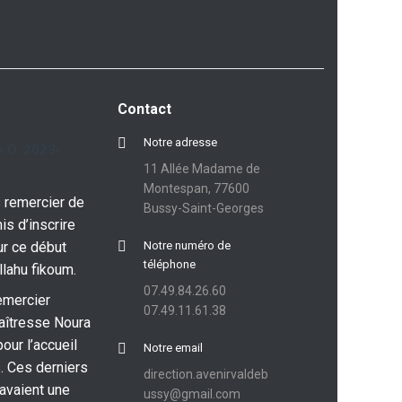
Contact
Notre adresse
 O. 2023-
11 Allée Madame de
Montespan, 77600
 remercier de
Bussy-Saint-Georges
is d’inscrire
ur ce début
Notre numéro de
téléphone
llahu fikoum.
07.49.84.26.60
emercier
07.49.11.61.38
aîtresse Noura
pour l’accueil
Notre email
. Ces derniers
direction.avenirvaldeb
 avaient une
ussy@gmail.com