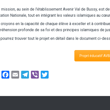
 mission, au sein de l’établissement Avenir Val de Bussy, est de 
cation Nationale, tout en intégrant les valeurs islamiques au cœ
croyons en la capacité de chaque élève à exceller et à contribue
éhension profonde de sa foi et des principes islamiques de jus
pourrez trouver tout le projet en détail dans le document ci-des
Projet éducatif AVB
W
F
E
T
Vi
T
h
a
m
el
b
wi
at
ce
ail
e
er
tt
s
b
gr
er
A
o
a