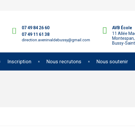
07 49 84 26 60
AVB École
11 Allée M
07 49 11 61 38
Montespan,
direction.avenirvaldebussy@gmail.com
Bussy-Sain
Inscription
Nous recrutons
Nous soutenir