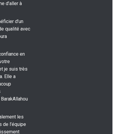
e d’aller à
ficier d’un
e qualité avec
oura
confiance en
votre
t je suis très
. Elle a
ucoup
s
 BarakAllahou
alement les
 de l’équipe
tissement