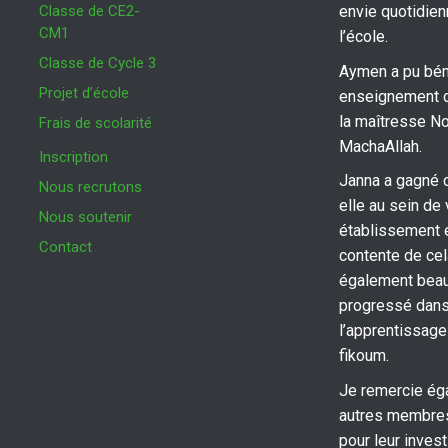
Classe de CE2-
envie quotidienn
CM1
l’école.
Classe de Cycle 3
Aymen a pu béné
Projet d’école
enseignement d
la maîtresse N
Frais de scolarité
MachaAllah.
Inscription
Janna a gagné 
Nous recrutons
elle au sein de 
Nous soutenir
établissement e
Contact
contente de cela
également bea
progressé dan
l’apprentissage
fikoum.
Je remercie ég
autres membres
pour leur inves