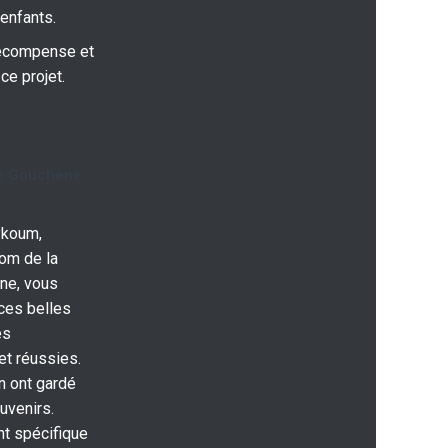
enfants.
récompense et
ce projet.
e Gouchène
ykoum,
nom de la
ne, vous
ces belles
es
et réussies.
n ont gardé
uvenirs.
t spécifique