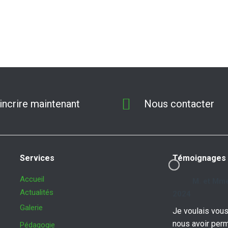
'incrire maintenant
Nous contacter
Services
Témoignages
Accueil
M. et Mme
Actualités
2024
Galerie
Je voulais vous
nous avoir perm
Pédagogie