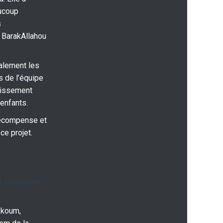
ucoup
s
 BarakAllahou
alement les
 de l’équipe
tissement
enfants.
récompense et
ce projet.
e Gouchène
ykoum,