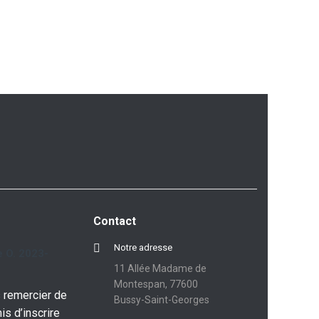
Contact
Notre adresse
 O. 2023-
11 Allée Madame de
Montespan, 77600
 remercier de
Bussy-Saint-Georges
is d’inscrire