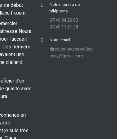
ur ce début
Notre numéro de
téléphone
llahu fikoum.
07.49.84.26.60
emercier
07.49.11.61.38
aîtresse Noura
pour l’accueil
Notre email
. Ces derniers
direction.avenirvaldeb
 avaient une
ussy@gmail.com
e d’aller à
ficier d’un
e qualité avec
oura
confiance en
votre
t je suis très
. Elle a