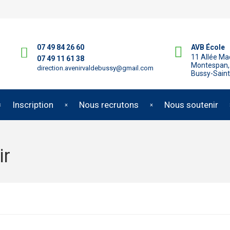
07 49 84 26 60
AVB École
11 Allée M
07 49 11 61 38
Montespan,
direction.avenirvaldebussy@gmail.com
Bussy-Sain
Inscription
Nous recrutons
Nous soutenir
ir