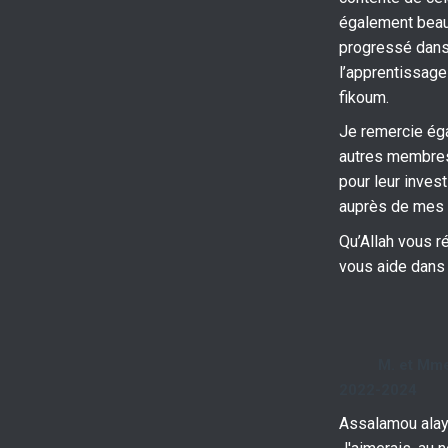
également bea
progressé dan
l’apprentissage
fikoum.
Je remercie ég
autres membres
pour leur inves
auprès de mes 
Qu’Allah vous 
vous aide dans 
M. et Mm
2022-2024
Assalamou ala