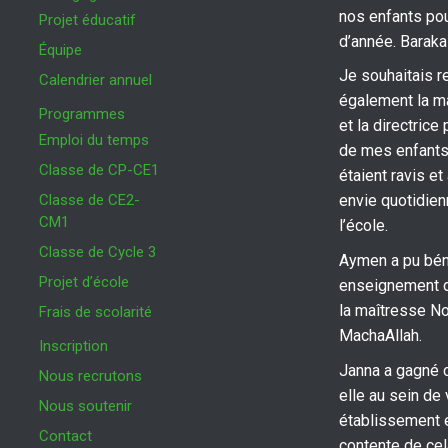
nos enfants po
Projet éducatif
d’année. Baraka
Équipe
Je souhaitais r
Calendrier annuel
également la m
Programmes
et la directrice 
Emploi du temps
de mes enfants
Classe de CP-CE1
étaient ravis et
Classe de CE2-
envie quotidienn
CM1
l’école.
Classe de Cycle 3
Aymen a pu béné
Projet d’école
enseignement d
la maîtresse N
Frais de scolarité
MachaAllah.
Inscription
Janna a gagné 
Nous recrutons
elle au sein de 
Nous soutenir
établissement e
Contact
contente de cela