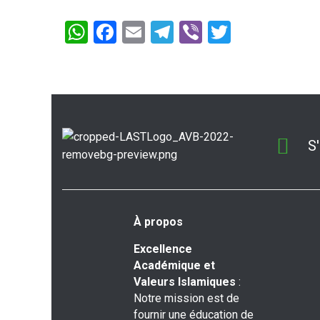
W
F
E
T
Vi
T
h
a
m
el
b
wi
at
ce
ail
e
er
tt
s
b
gr
er
A
o
a
p
o
m
S
p
k
À propos
Excellence
Académique et
Valeurs Islamiques
:
Notre mission est de
fournir une éducation de