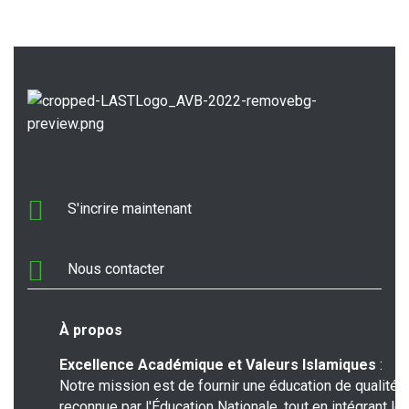
at
ce
ail
e
er
tt
s
b
gr
er
A
o
a
p
o
m
p
k
S'incrire maintenant
Nous contacter
À propos
Excellence Académique et Valeurs Islamiques
:
Notre mission est de fournir une éducation de qualité,
reconnue par l'Éducation Nationale, tout en intégrant le